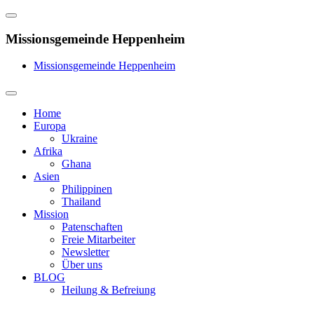
Missionsgemeinde Heppenheim
Missionsgemeinde Heppenheim
Home
Europa
Ukraine
Afrika
Ghana
Asien
Philippinen
Thailand
Mission
Patenschaften
Freie Mitarbeiter
Newsletter
Über uns
BLOG
Heilung & Befreiung