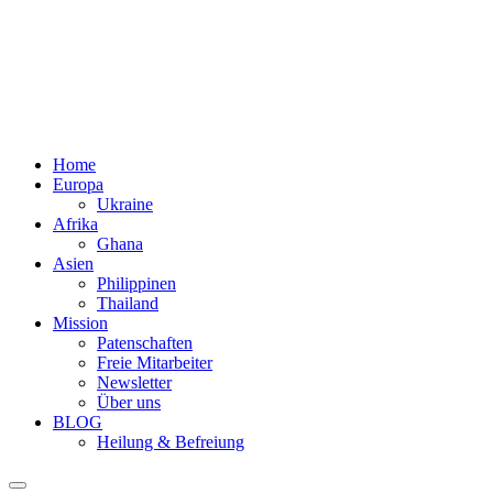
Home
Europa
Ukraine
Afrika
Ghana
Asien
Philippinen
Thailand
Mission
Patenschaften
Freie Mitarbeiter
Newsletter
Über uns
BLOG
Heilung & Befreiung